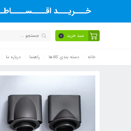
خـــریـــد اقــــســــاطــ
سبد خرید
0
خانه
دسته بندی کالاها
راهنما
درباره ما