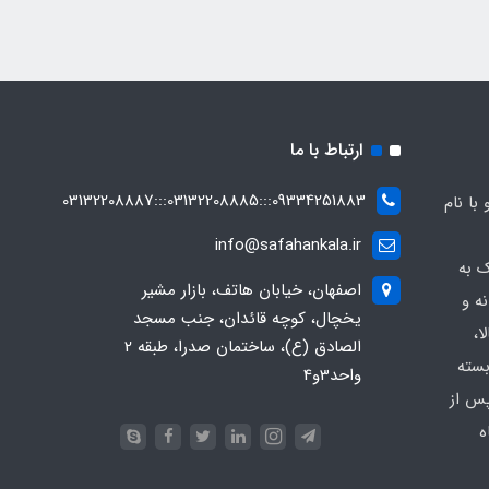
ارتباط با ما
09334251883:::03132208885:::03132208887
ه صفاهان کالا از سال 1369 و با نام
info@safahankala.ir
ک به
اصفهان، خیابان هاتف، بازار مشیر
ه و
یخچال، کوچه قائدان، جنب مسجد
ا،
الصادق (ع)، ساختمان صدرا، طبقه 2
بسته
واحد3و4
پس از
ه