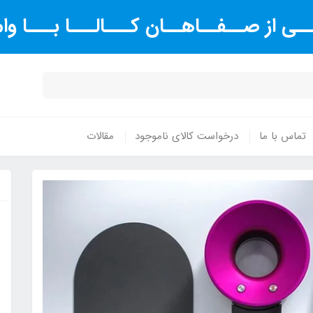
ـی از صــفــاهــان کـــالـــا بـــا و
تماس با ما
درخواست کالای ناموجود
مقالات