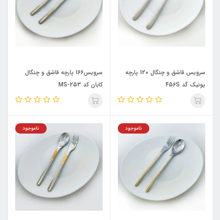
سرویس قاشق و چنگال 120 پارچه
سرویس166 پارچه قاشق و چنگال
یونیک گد 456S
کابان کد MS-253
ناموجود
ناموجود