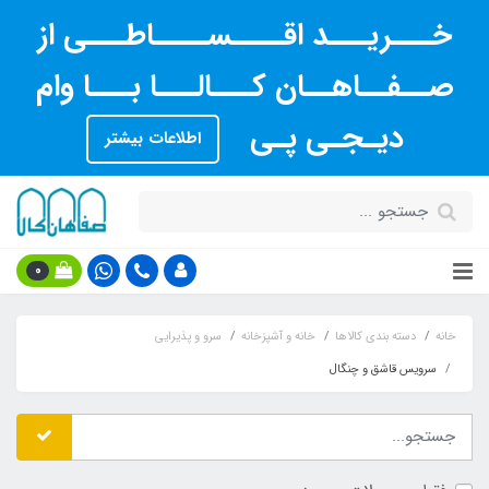
خـــریـــد اقــــســــاطـــی از
صــفــاهــان کـــالـــا بـــا وام
دیـجـی پـی
اطلاعات بیشتر
0
خانه
دسته بندی کالاها
خانه و آشپزخانه
سرو و پذیرایی
سرویس قاشق و چنگال