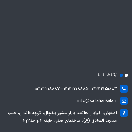
ارتباط با ما
09334251883:::03132208885:::03132208887
info@safahankala.ir
اصفهان، خیابان هاتف، بازار مشیر یخچال، کوچه قائدان، جنب
مسجد الصادق (ع)، ساختمان صدرا، طبقه 2 واحد3و4