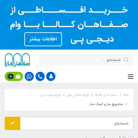
خـــریـــد اقــــســــاطـــی از
صــفــاهــان کـــالـــا بـــا وام
دیـجـی پـی
اطلاعات بیشتر
0
خانه
دسته بندی کالاها
لوازم خانگی برقی
لوازم پخت و پز
ساندویچ ساز و اسنک ساز