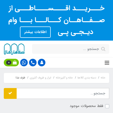
خـــریـــد اقــــســــاطـــی از
صــفــاهــان کـــالـــا بـــا وام
دیـجـی پـی
اطلاعات بیشتر
0
خانه
دسته بندی کالاها
خانه و آشپزخانه
ابزار و ظروف آشپزی
ظرف غذا
فقط محصولات موجود