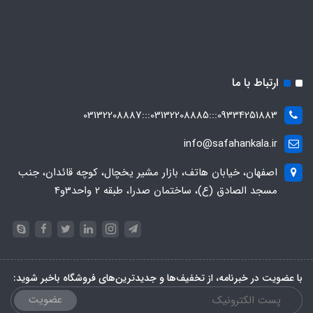
ارتباط با ما
09334251883:::03132208885:::03132208887
info@safahankala.ir
اصفهان، خیابان هاتف، بازار مشیر یخچال، کوچه قائدان، جنب
مسجد الصادق (ع)، ساختمان صدرا، طبقه 2 واحد3و4
با عضویت در خبرنامه، از تخفیف‌ها و جدیدترین‌های فروشگاه باخبر شوید:
عضویت