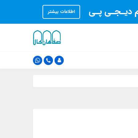
ام دیـجـی پـی
اطلاعات بیشتر