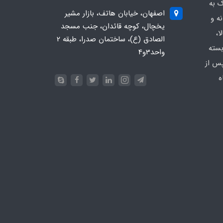
ک به
اصفهان، خیابان هاتف، بازار مشیر
ه و
یخچال، کوچه قائدان، جنب مسجد
ا،
الصادق (ع)، ساختمان صدرا، طبقه 2
بسته
واحد3و4
پس از
ه