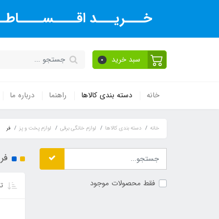
خـــریـــد اقــــســــاطــ
سبد خرید
0
خانه
دسته بندی کالاها
راهنما
درباره ما
خانه
دسته بندی کالاها
لوازم خانگی برقی
لوازم پخت و پز
فر
فر
فقط محصولات موجود
تر