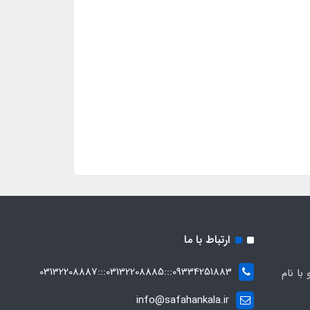
ارتباط با ما
09334251883:::03132208885:::03132208887
ه صفاهان کالا از سال 1369 و با نام
info@safahankala.ir