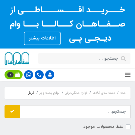
خـــریـــد اقــــســــاطـــی از
صــفــاهــان کـــالـــا بـــا وام
دیـجـی پـی
اطلاعات بیشتر
0
خانه
دسته بندی کالاها
لوازم خانگی برقی
لوازم پخت و پز
گریل
فقط محصولات موجود