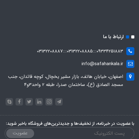
ارتباط با ما
09334251883:::03132208885:::03132208887
info@safahankala.ir
اصفهان، خیابان هاتف، بازار مشیر یخچال، کوچه قائدان، جنب
مسجد الصادق (ع)، ساختمان صدرا، طبقه 2 واحد3و4
با عضویت در خبرنامه، از تخفیف‌ها و جدیدترین‌های فروشگاه باخبر شوید:
عضویت