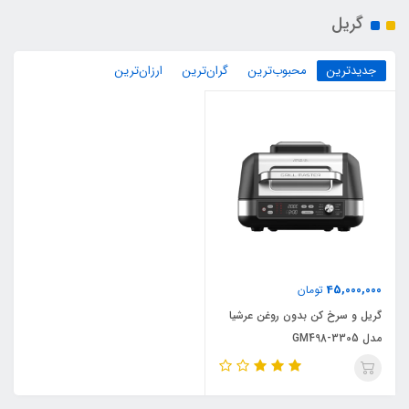
گریل
جدیدترین
محبوب‌ترین
گران‌ترین
ارزان‌ترین
45,000,000
تومان
گریل و سرخ کن بدون روغن عرشیا
مدل GM498-3305