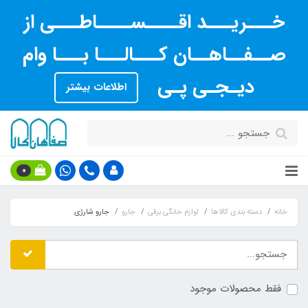
خـــریـــد اقــــســــاطـــی از
صــفــاهــان کـــالـــا بـــا وام
دیـجـی پـی
اطلاعات بیشتر
0
خانه
دسته بندی کالاها
لوازم خانگی برقی
جارو
جارو شارژی
فقط محصولات موجود