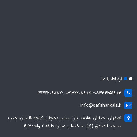
ارتباط با ما
09334251883:::03132208885:::03132208887
info@safahankala.ir
اصفهان، خیابان هاتف، بازار مشیر یخچال، کوچه قائدان، جنب
مسجد الصادق (ع)، ساختمان صدرا، طبقه 2 واحد3و4