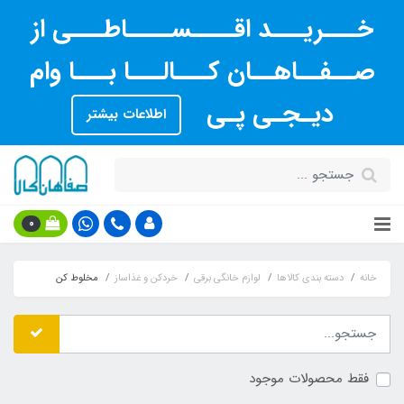
خـــریـــد اقــــســــاطـــی از
صــفــاهــان کـــالـــا بـــا وام
دیـجـی پـی
اطلاعات بیشتر
0
خانه
دسته بندی کالاها
لوازم خانگی برقی
خردکن و غذاساز
مخلوط کن
فقط محصولات موجود