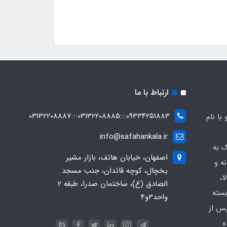
ارتباط با ما
09334251883:::03132208885:::03132208887
ه صفاهان کالا از سال 1369 و با نام
info@safahankala.ir
ک به
اصفهان، خیابان هاتف، بازار مشیر
ه و
یخچال، کوچه قائدان، جنب مسجد
ا،
الصادق (ع)، ساختمان صدرا، طبقه 2
بسته
واحد3و4
پس از
ه