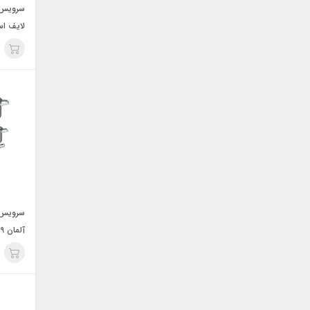
سرویس ق
لایف اسمایل 12
سرویس ق
آلمان 9 پارچه 2025