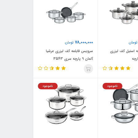
78,000,000
ومان
تومان
 استیل کف لیزری
سرویس قابلمه کف لیزری عرشیا
آلمان 9 پارچه سری 3543
ناموجود
ناموجود