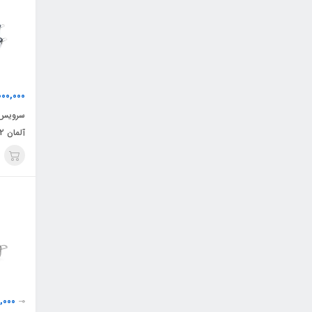
00,000
سرویس ق
آلمان 12 پارچه سری3733
,000
0