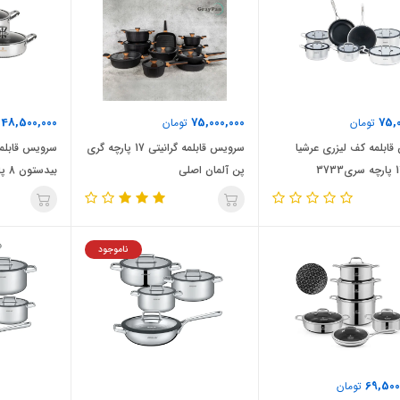
48,500,000
75,000,000
75,0
تومان
تومان
ت
ابلمه کف لیزری عرشیا
سرویس قابلمه گرانیتی 17 پارچه گری
سرویس قابلمه
پن آلمان اصلی
بیدستون 8 پارچه
ناموجود
69,500
تومان