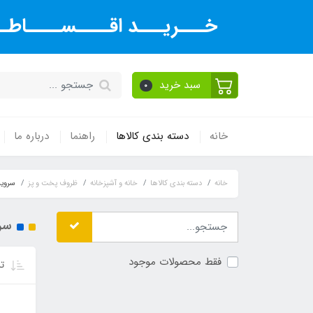
خـــریـــد اقــــســــاطــ
سبد خرید
0
خانه
دسته بندی کالاها
راهنما
درباره ما
خانه
دسته بندی کالاها
خانه و آشپزخانه
ظروف پخت و پز
سروی
سر
فقط محصولات موجود
تر