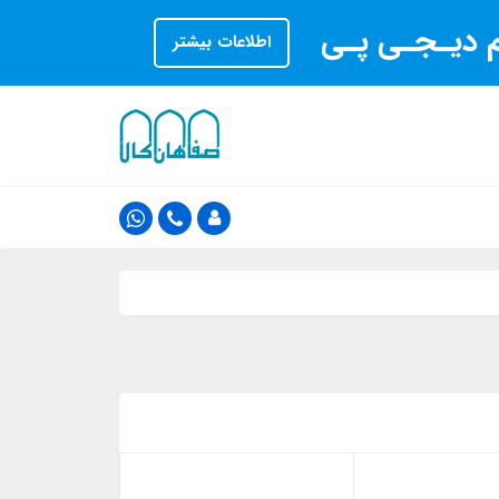
ام دیـجـی پـی
اطلاعات بیشتر