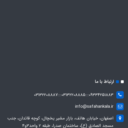
ارتباط با ما
09334251883:::03132208885:::03132208887
info@safahankala.ir
اصفهان، خیابان هاتف، بازار مشیر یخچال، کوچه قائدان، جنب
مسجد الصادق (ع)، ساختمان صدرا، طبقه 2 واحد3و4