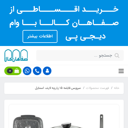
خـــریـــد اقــــســــاطـــی از
صــفــاهــان کـــالـــا بـــا وام
دیـجـی پـی
اطلاعات بیشتر
0
خانه
فهرست محصولات
سرویس قابلمه 15 پارچه لایف اسمایل