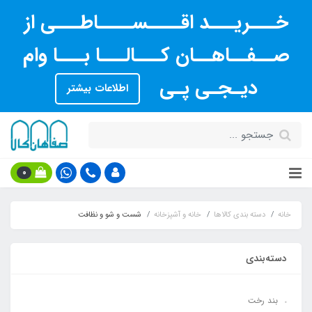
خـــریـــد اقــــســــاطـــی از
صــفــاهــان کـــالـــا بـــا وام
دیـجـی پـی
اطلاعات بیشتر
0
خانه
دسته بندی کالاها
خانه و آشپزخانه
شست و شو و نظافت
دسته‌بندی
بند رخت