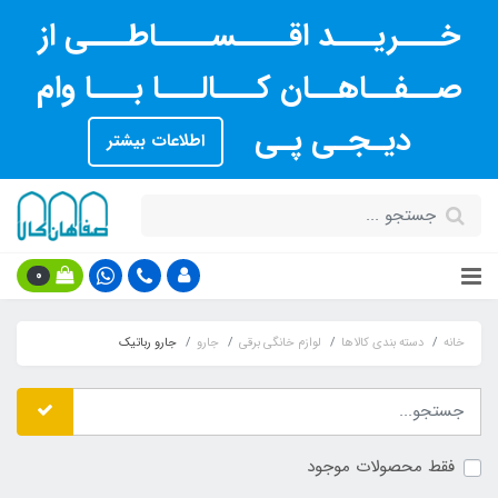
خـــریـــد اقــــســــاطـــی از
صــفــاهــان کـــالـــا بـــا وام
دیـجـی پـی
اطلاعات بیشتر
0
خانه
دسته بندی کالاها
لوازم خانگی برقی
جارو
جارو رباتیک
فقط محصولات موجود