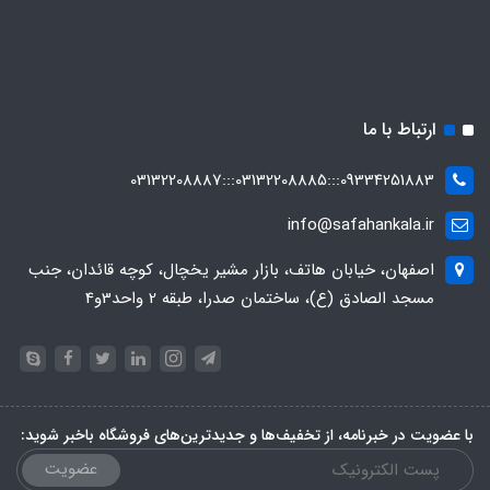
ارتباط با ما
09334251883:::03132208885:::03132208887
info@safahankala.ir
اصفهان، خیابان هاتف، بازار مشیر یخچال، کوچه قائدان، جنب
مسجد الصادق (ع)، ساختمان صدرا، طبقه 2 واحد3و4
با عضویت در خبرنامه، از تخفیف‌ها و جدیدترین‌های فروشگاه باخبر شوید:
عضویت