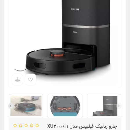
جارو رباتیک فیلیپس مدل XU3000/01