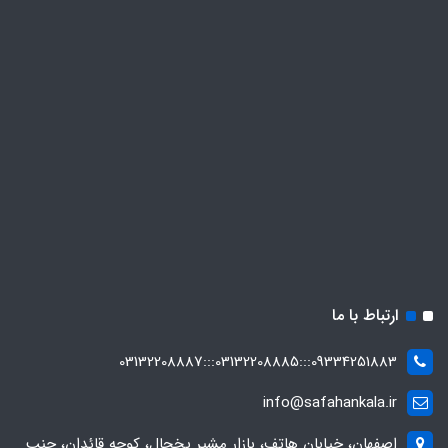
ارتباط با ما
09334251883:::03132208885:::03132208887
info@safahankala.ir
اصفهان، خیابان هاتف، بازار مشیر یخچال، کوچه قائدان، جنب