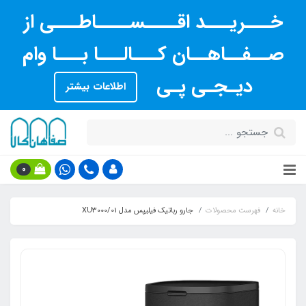
خـــریـــد اقــــســــاطـــی از
صــفــاهــان کـــالـــا بـــا وام
دیـجـی پـی
اطلاعات بیشتر
0
خانه
فهرست محصولات
جارو رباتیک فیلیپس مدل XU3000/01