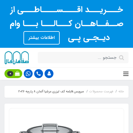
خـــریـــد اقــــســــاطـــی از
صــفــاهــان کـــالـــا بـــا وام
دیـجـی پـی
اطلاعات بیشتر
0
خانه
فهرست محصولات
سرویس قابلمه کف لیزری عرشیا آلمان 8 پارچه 2026