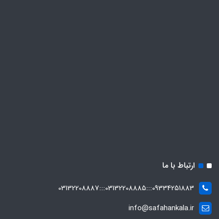
ارتباط با ما
09334251883:::03132208885:::03132208887
info@safahankala.ir