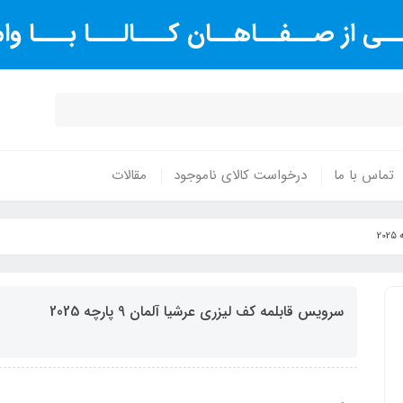
ـی از صــفــاهــان کـــالـــا بـــا و
تماس با ما
درخواست کالای ناموجود
مقالات
سرویس قابلمه کف لیزری عرشیا آلمان 9 پارچه 2025