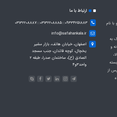
ارتباط با ما
09334251883:::03132208885:::03132208887
ه صفاهان کالا از سال 1369 و با نام
info@safahankala.ir
ک به
اصفهان، خیابان هاتف، بازار مشیر
ه و
یخچال، کوچه قائدان، جنب مسجد
ا،
الصادق (ع)، ساختمان صدرا، طبقه 2
بسته
واحد3و4
پس از
ه