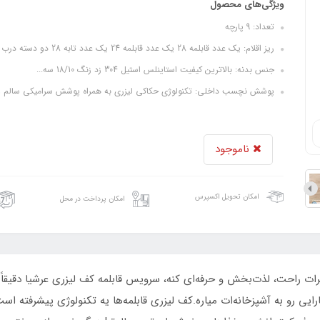
ویژگی‌های محصول
تعداد: 9 پارچه
ریز اقلام: یک عدد قابلمه 28 یک عدد قابلمه 24 یک عدد تابه 28 دو دسته درب دار یک عدد تابه 28 تک دسته بدون درب یک عدد تابه ووک 30
جنس بدنه: بالاترین کیفیت استاینلس استیل 304 زد زنگ 18/10 سه...
پوشش نچسب داخلی: تکنولوژی حکاکی لیزری به همراه پوشش سرامیکی سالم و.
ناموجود
امکان تحویل اکسپرس
امکان پرداخت در محل
رات راحت، لذت‌بخش و حرفه‌ای کنه، سرویس قابلمه کف لیزری عرشیا دقیقا
رایی رو به آشپزخانه‌ات میاره.کف لیزری قابلمه‌ها یه تکنولوژی پیشرفته 