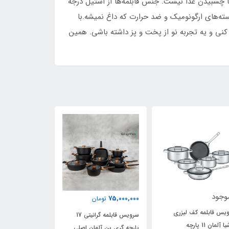
 چسبیدن غذا نیست. جنس قابلمه‌ها از استیل درجه
سته‌های ارگونومیک و ضد حرارت که داغ نمیشه.با
نی و یه تجربه نو از پخت و پز داشته باشی. همین
78,000,000
48,500,000
75,000,
تومان
تومان
توما
سرویس قابلمه گرانیتی 17
سرویس قابلمه استیل کف
سرویس قابلمه ک
چه گری پن آلمان اصلی
لیزری بیدستون 8 پارچه
عرشیا آ