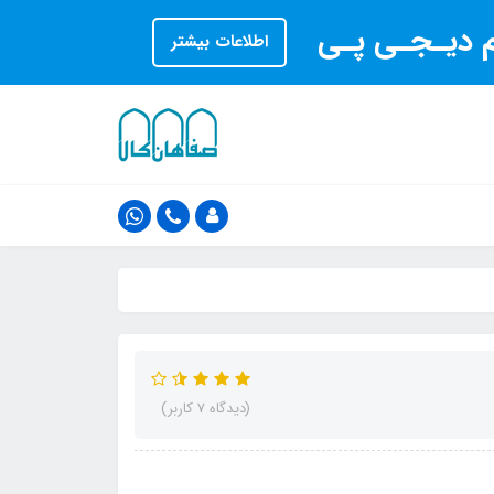
ام دیـجـی پـی
اطلاعات بیشتر
(دیدگاه 7 کاربر)