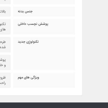
جنس بدنه
بالاتری
پوشش نچسب داخلی
های 
تکنولوژِی جدید
طرحی
شده 
پوشش
و خا
ویژگی های مهم
ظروف
راحت