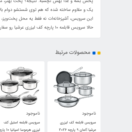
پخش بشه و غذا بهش نچسبه. نتیجه؟ پخت بهتر، مصرف
یک و مقاوم ساخته شده که هم توی شستشو دوام بالایی
این سرویس، آشپزخانه‌ات نه فقط یه محل پخت‌وپز، ب
حالا سرویس قابلمه 10 پارچه کف لیزری عرشیا رو سفارش بده و آشپزی رو به سطح بعدی برسون!
محصولات مرتبط
ناموجود
ناموجود
 کف لیزری
سرویس قابلمه استیل کف
سرویس قابلمه کف لیزری
لیزری هرموسا اسپانیا 10 پارچه
عرشیا آلمان 9 پارچه 2025