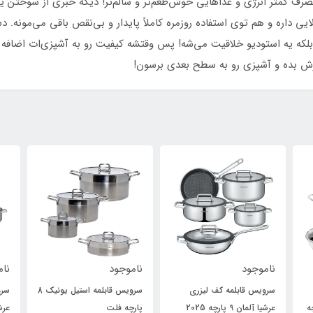
 کمتر انرژی و غذاهایی خوش‌طعم‌تر و سالم‌تر! دیگه خبری از سوختن یا
 داره و هم توی استفاده روزمره کاملاً پایدار و بی‌نقص باقی می‌مونه. د
لکه یه استودیو خلاقیت می‌شه! پس وقتشه کیفیت رو به آشپزی‌ات اضافه ک
ناموجود
ناموجود
000
سرویس قابلمه استیل یونیک 8
سرویس قابلمه کف لیزری
پارچه فلت
عرشیا آلمان 11 پارچه
پار