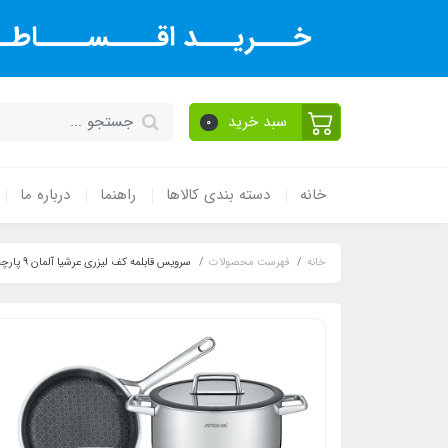
خـــریـــد اقــــســــاطــ
سبد خرید
0
خانه
دسته بندی کالاها
راهنما
درباره ما
خانه
فهرست محصولات
سرویس قابلمه کف لیزری عرشیا آلمان 9 پارچه 2025