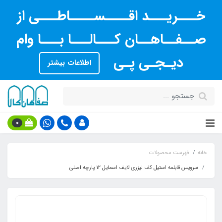
خـــریـــد اقــــســــاطـــی از
صــفــاهــان کـــالـــا بـــا وام
دیـجـی پـی
اطلاعات بیشتر
0
خانه
فهرست محصولات
سرویس قابلمه استیل کف لیزری لایف اسمایل 12 پارچه اصلی