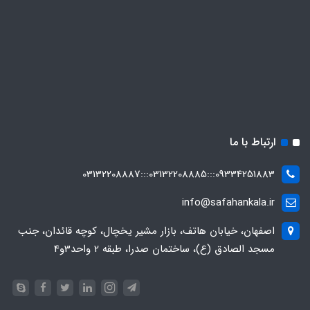
ارتباط با ما
09334251883:::03132208885:::03132208887
info@safahankala.ir
اصفهان، خیابان هاتف، بازار مشیر یخچال، کوچه قائدان، جنب
مسجد الصادق (ع)، ساختمان صدرا، طبقه 2 واحد3و4