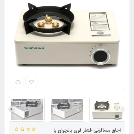
اجاق مسافرتی فشار قوی یانچوان با