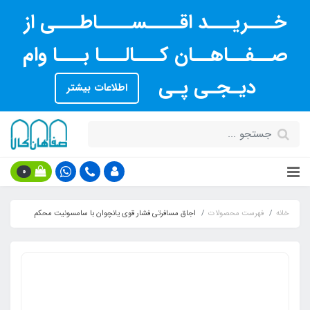
خـــریـــد اقــــســــاطـــی از
صــفــاهــان کـــالـــا بـــا وام
دیـجـی پـی
اطلاعات بیشتر
0
خانه
فهرست محصولات
اجاق مسافرتی فشار قوی یانچوان با سامسونیت محکم