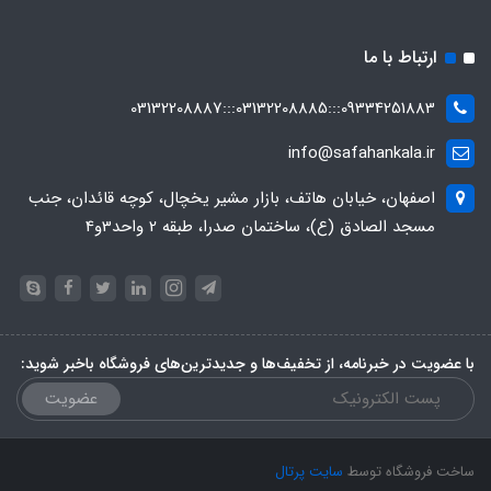
ارتباط با ما
09334251883:::03132208885:::03132208887
info@safahankala.ir
اصفهان، خیابان هاتف، بازار مشیر یخچال، کوچه قائدان، جنب
مسجد الصادق (ع)، ساختمان صدرا، طبقه 2 واحد3و4
با عضویت در خبرنامه، از تخفیف‌ها و جدیدترین‌های فروشگاه باخبر شوید:
عضویت
ساخت فروشگاه توسط
سایت پرتال