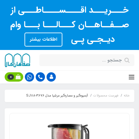
خـــریـــد اقــــســــاطـــی از
صــفــاهــان کـــالـــا بـــا وام
دیـجـی پـی
اطلاعات بیشتر
0
خانه
فهرست محصولات
آبمیوه‌گیر و عصاره‌گیر عرشیا مدل SJ118-3676