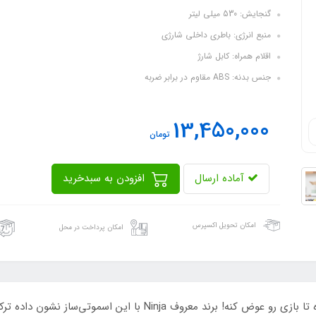
گنجایش: 530 میلی لیتر
منبع انرژی: باطری داخلی شارژی
اقلام همراه: کابل شارژ
جنس بدنه: ABS مقاوم در برابر ضربه
13,450,000
تومان
آماده ارسال
افزودن به سبدخرید
امکان تحویل اکسپرس
امکان پرداخت در محل
اسموتی‌ساز نینجا یه دستگاه خفن و پرقدرته که اومده تا بازی رو عوض