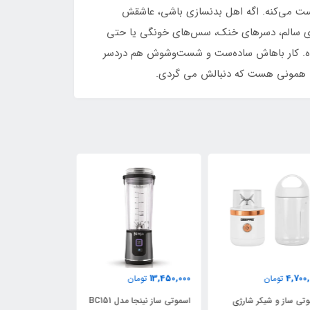
کدست می‌کنه. اگه اهل بدنسازی باشی، عاشقش
های سالم، دسرهای خنک، سس‌های خونگی یا حتی
‌ده. کار باهاش ساده‌ست و شست‌وشوش هم دردسر
نجا همونی هست که دنبالش می گردی.
4,700,000
4,700,000
13,450,
تومان
تومان
تومان
اسموتی ساز نینجا مدل BC151
اسموتی ساز و شیکر شارژی
اسموتی ساز و شی