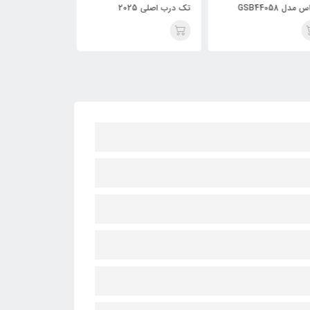
درب اصلی 2025
جیپاس مدل GSB4407N
جیپاس مدل GSB44058