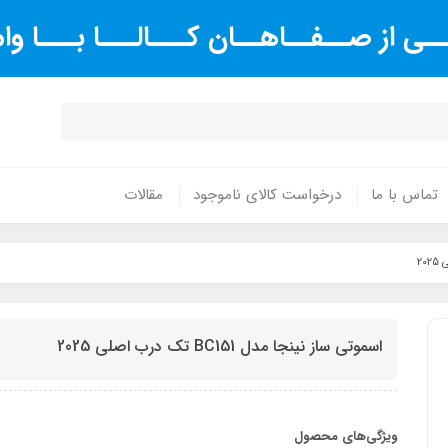
ـی از صــفــاهــان کـــالـــا بـــا و
تماس با ما
درخواست کالای ناموجود
مقالات
اسموتی ساز نینجا مدل BC151 تک درب اصلی 2025
ویژگی‌های محصول