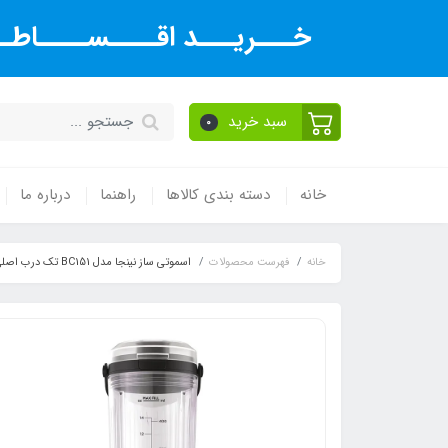
خـــریـــد اقــــســــاطــ
سبد خرید
0
خانه
دسته بندی کالاها
راهنما
درباره ما
خانه
فهرست محصولات
اسموتی ساز نینجا مدل BC151 تک درب اصلی 2025