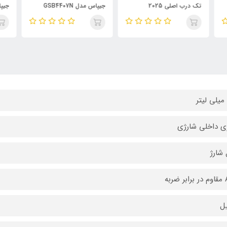
جیپاس مدل GSB4407N
جیپاس مدل GSB44058
تک 
ی داخلی شارژی
 شارژ
ربه
ل