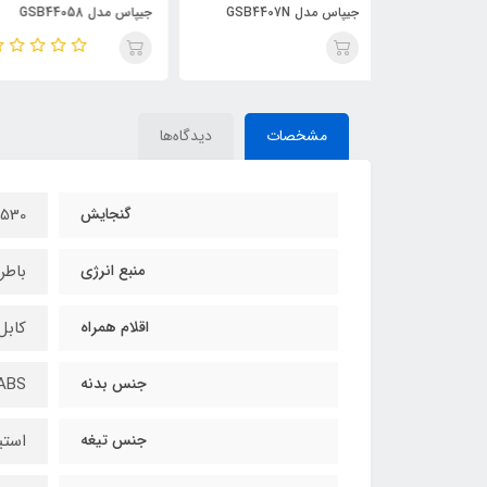
جیپاس مدل GSB44058
تک درب اصلی 2025
مشخصات
دیدگاه‌ها
گنجایش
530 میلی لیتر
منبع انرژی
باطر
اقلام همراه
کابل
جنس بدنه
ABS مقاوم در برابر ض
جنس تیغه
استی