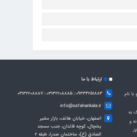
ارتباط با ما
09334251883:::03132208885:::03132208887
ه صفاهان کالا از سال 1369 و با نام
info@safahankala.ir
ک به
اصفهان، خیابان هاتف، بازار مشیر
ه و
یخچال، کوچه قائدان، جنب مسجد
ا،
الصادق (ع)، ساختمان صدرا، طبقه 2