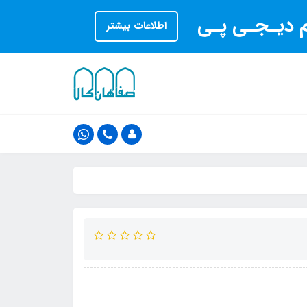
ام دیـجـی پـی
اطلاعات بیشتر