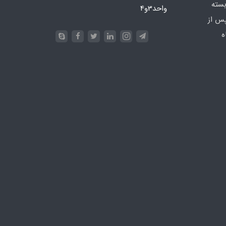
بسته
واحد3و4
پس از
ه