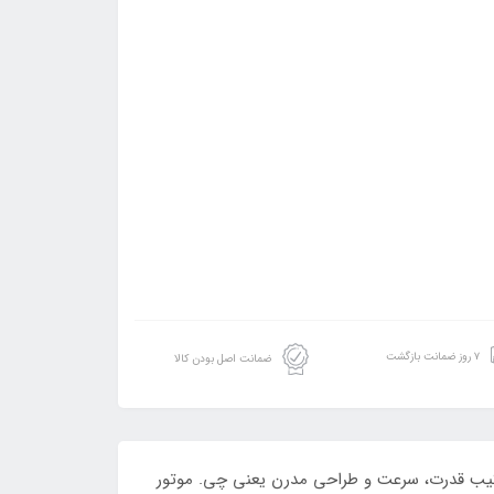
۷ روز ضمانت بازگشت
ضمانت اصل بودن کالا
 کنه! برند معروف Ninja با این اسموتی‌ساز نشون داده ترکیب قدرت، سرعت و طراحی مدرن یعنی چی. موتور