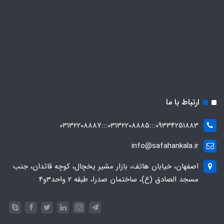
ارتباط با ما
09334251883:::03132208885:::03132208887
info@safahankala.ir
اصفهان، خیابان هاتف، بازار مشیر یخچال، کوچه قائدان، جنب
مسجد الصادق (ع)، ساختمان صدرا، طبقه 2 واحد3و4