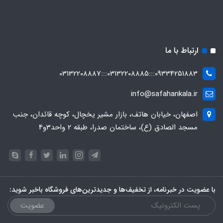
ارتباط با ما
09334251883:::03132208885:::03132208887
info@safahankala.ir
اصفهان، خیابان هاتف، بازار مشیر یخچال، کوچه قائدان، جنب
مسجد الصادق (ع)، ساختمان صدرا، طبقه 2 واحد3و4
با عضویت در خبرنامه، از تخفیف‌ها و جدیدترین‌های فروشگاه باخبر شوید:
عضویت