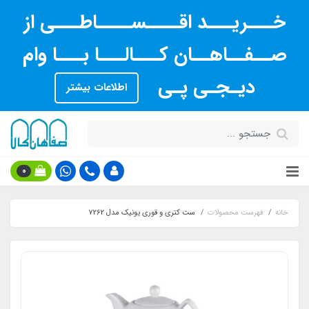
خـــریـــد اقــــســــاطـــی از
صــفــاهــان کـــالـــا بـــا وام
دیـجـی پـی
اطلاعات بیشتر
0
خانه
فهرست محصولات
ست کتری و قوری یونیک مدل 7262