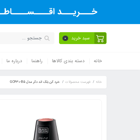
خـــریـــد اقــــســــاطــ
سبد خرید
0
خانه
دسته بندی کالاها
راهنما
درباره ما
خانه
فهرست محصولات
خرد کن بلک اند دکر مدل GC430-B5