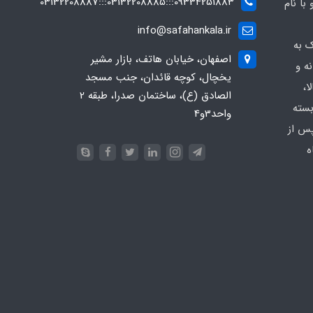
09334251883:::03132208885:::03132208887
ه صفاهان کالا از سال 1369 و با نام
info@safahankala.ir
ک به
اصفهان، خیابان هاتف، بازار مشیر
ه و
یخچال، کوچه قائدان، جنب مسجد
ا،
الصادق (ع)، ساختمان صدرا، طبقه 2
بسته
واحد3و4
پس از
ه