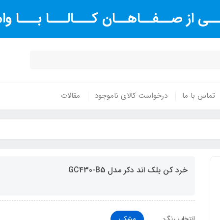
ـی از صــفــاهــان کـــالـــا بـــا و
تماس با ما
درخواست کالای ناموجود
مقالات
خرد کن بلک اند دکر مدل GC430-B5
انتخاب رنگ:
مشکی