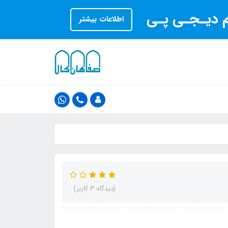
ام دیـجـی پـی
اطلاعات بیشتر
(دیدگاه 3 کاربر)