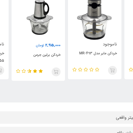
ناموجود
000
2,915,000
تومان
خردکن سیلور کرست مدل
خردکن برلین جرمن
خرد
5555
اصل