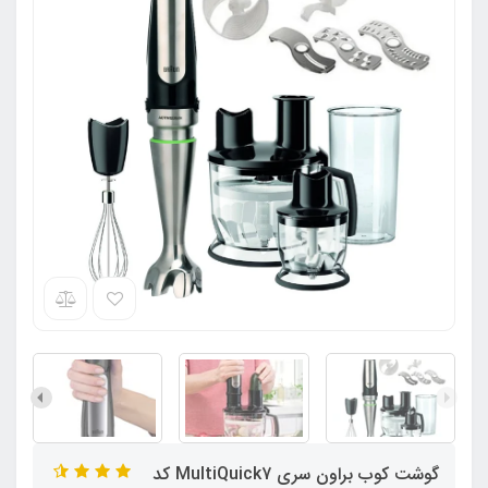
گوشت کوب براون سری MultiQuick7 کد