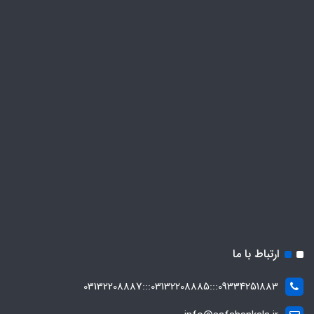
ارتباط با ما
09334251883:::03132208885:::03132208887