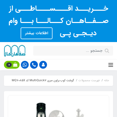
خـــریـــد اقــــســــاطـــی از
صــفــاهــان کـــالـــا بـــا وام
دیـجـی پـی
اطلاعات بیشتر
0
خانه
فهرست محصولات
گوشت کوب براون سری MultiQuick7 کد MQ7085X