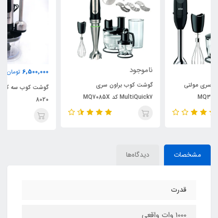
ناموجود
6,500,000
تومان
گوشت کوب براون سری
گوشت کوب سه کاره بیکا پلاس کد
MultiQuick7 کد MQ7085X
8020
مشخصات
دیدگاه‌ها
قدرت
1000 وات واقعی