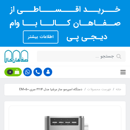
خـــریـــد اقــــســــاطـــی از
صــفــاهــان کـــالـــا بـــا وام
دیـجـی پـی
اطلاعات بیشتر
0
خانه
فهرست محصولات
دستگاه اسپرسو ساز عرشیا مدل 3214 سری EM050