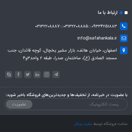
ارتباط با ما
09334251883:::03132208885:::03132208887
info@safahankala.ir
اصفهان، خیابان هاتف، بازار مشیر یخچال، کوچه قائدان، جنب
مسجد الصادق (ع)، ساختمان صدرا، طبقه 2 واحد3و4
با عضویت در خبرنامه، از تخفیف‌ها و جدیدترین‌های فروشگاه باخبر شوید:
عضویت
ساخت فروشگاه توسط
سایت پرتال