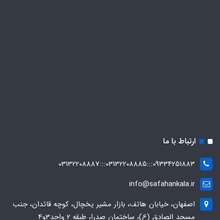
ارتباط با ما
09334251883:::03132208885:::03132208887
info@safahankala.ir
اصفهان، خیابان هاتف، بازار مشیر یخچال، کوچه قائدان، جنب
مسجد الصادق (ع)، ساختمان صدرا، طبقه 2 واحد3و4