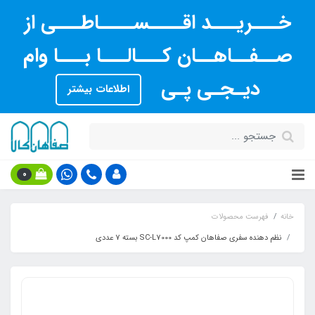
خـــریـــد اقــــســــاطـــی از
صــفــاهــان کـــالـــا بـــا وام
دیـجـی پـی
اطلاعات بیشتر
0
خانه
فهرست محصولات
نظم دهنده سفری صفاهان کمپ کد SC-L7000 بسته 7 عددی