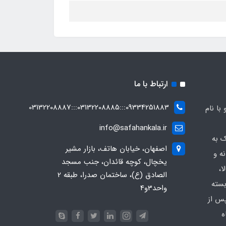
ارتباط با ما
09334251883:::03132208885:::03132208887
ه صفاهان کالا از سال 1369 و با نام
info@safahankala.ir
ک به
اصفهان، خیابان هاتف، بازار مشیر
ه و
یخچال، کوچه قائدان، جنب مسجد
ا،
الصادق (ع)، ساختمان صدرا، طبقه 2
بسته
واحد3و4
پس از
ه