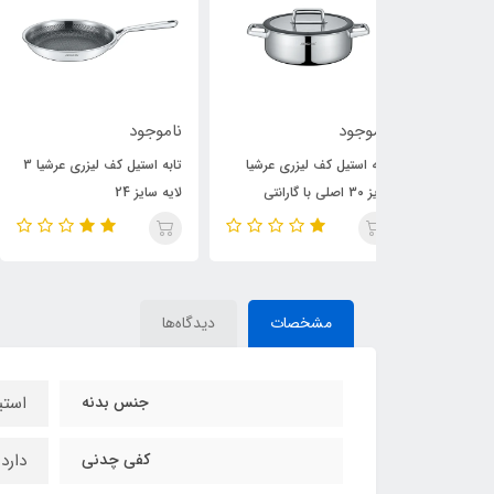
ناموجود
4,125,000
تومان
 لیزری عرشیا
تابه استیل کف لیزری عرشیا 3
تابه استیل فالز سایز 24
لایه سایز 24
مشخصات
دیدگاه‌ها
جنس بدنه
استیل /10
کفی چدنی
دارد