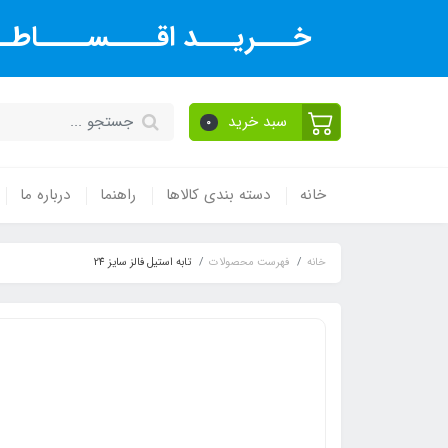
خـــریـــد اقــــســــاطــ
سبد خرید
0
خانه
دسته بندی کالاها
راهنما
درباره ما
خانه
فهرست محصولات
تابه استیل فالز سایز 24