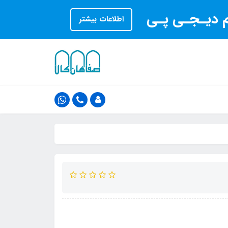
ام دیـجـی پـی
اطلاعات بیشتر