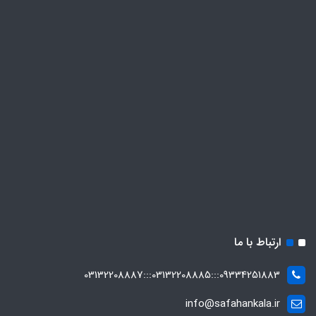
ارتباط با ما
09334251883:::03132208885:::03132208887
info@safahankala.ir