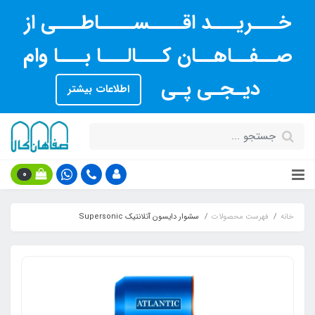
خـــریـــد اقــــســــاطـــی از
صــفــاهــان کـــالـــا بـــا وام
دیـجـی پـی
اطلاعات بیشتر
0
خانه
فهرست محصولات
سشوار دایسون آتلانتیک Supersonic